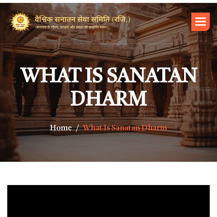
WHAT IS SANATAN
DHARM
Home
What Is Sanatan Dharm